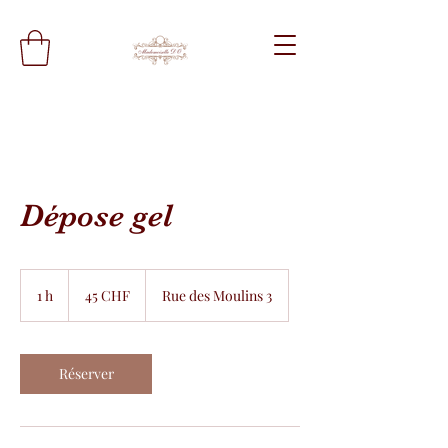
Dépose gel
45
francs
1 h
1
45 CHF
Rue des Moulins 3
suisses
Réserver