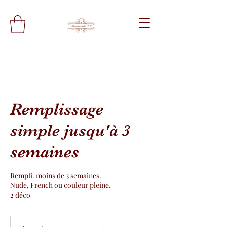
Remplissage
simple jusqu'à 3
semaines
Rempli. moins de 3 semaines.
Nude, French ou couleur pleine.
2 déco
70
francs