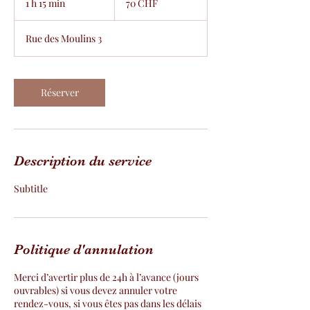
1 h 15 min
1
70 CHF
suisses
1
5
Rue des Moulins 3
m
i
n
Réserver
Description du service
Subtitle
Politique d'annulation
Merci d’avertir plus de 24h à l’avance (jours
ouvrables) si vous devez annuler votre
rendez-vous, si vous êtes pas dans les délais