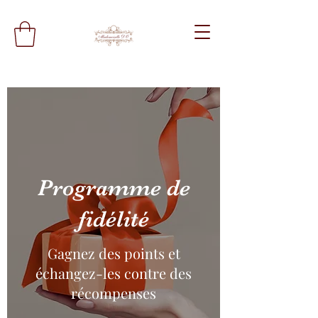
Programme de
fidélité
Gagnez des points et
échangez-les contre des
récompenses